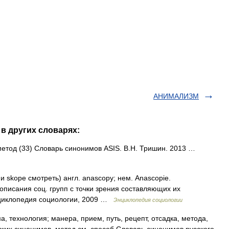
АНИМАЛИЗМ
в других словарях:
 метод (33) Словарь синонимов ASIS. В.Н. Тришин. 2013 …
 и skope смотреть) англ. anascopy; нем. Anascopie.
описания соц. групп с точки зрения составляющих их
нциклопедия социологии, 2009 …
Энциклопедия социологии
, технология; манера, прием, путь, рецепт, отсадка, метода,