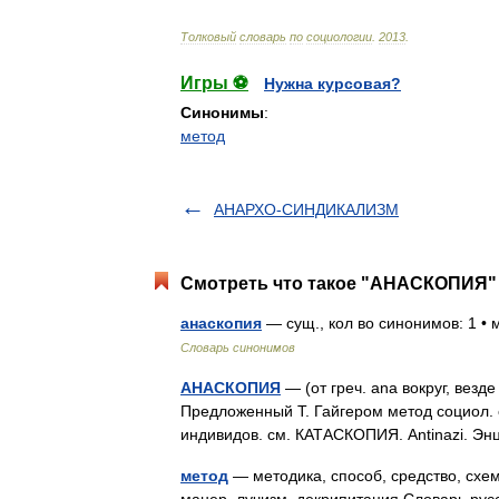
Толковый
словарь
по
социологии
.
2013
.
Игры ⚽
Нужна курсовая?
Синонимы
:
метод
АНАРХО-СИНДИКАЛИЗМ
Смотреть что такое "АНАСКОПИЯ" 
анаскопия
— сущ., кол во синонимов: 1 •
Словарь синонимов
АНАСКОПИЯ
— (от греч. ana вокруг, везде
Предложенный Т. Гайгером метод социол. 
индивидов. см. КАТАСКОПИЯ. Antinazi. Э
метод
— методика, способ, средство, схема