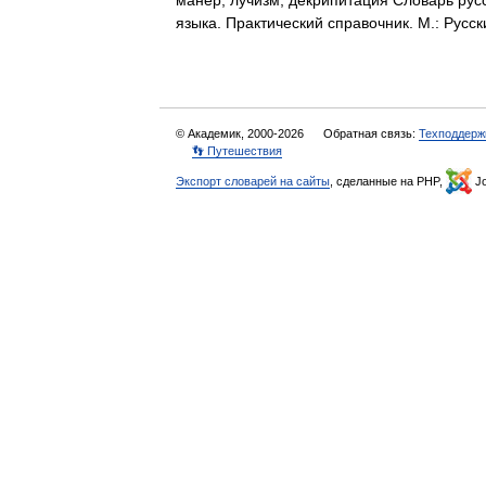
манер, лучизм, декрипитация Словарь рус
языка. Практический справочник. М.: Русс
© Академик, 2000-2026
Обратная связь:
Техподдерж
👣 Путешествия
Экспорт словарей на сайты
, сделанные на PHP,
Jo