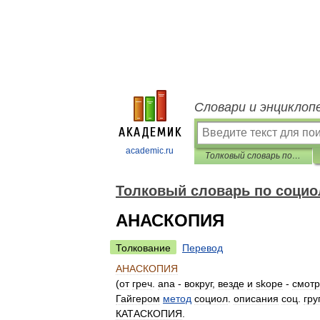
Словари и энциклоп
academic.ru
Толковый словарь по социологии
Толковый словарь по социо
АНАСКОПИЯ
Толкование
Перевод
АНАСКОПИЯ
(
от
греч
.
ana
-
вокруг
,
везде
и
skope
-
смотр
Гайгером
метод
социол
.
описания
соц
.
гру
КАТАСКОПИЯ
.