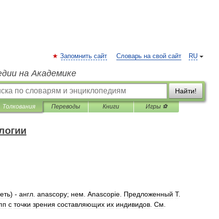
Запомнить сайт
Словарь на свой сайт
RU
едии на Академике
Найти!
Толкования
Переводы
Книги
Игры ⚽
логии
еть
) -
англ
.
anascopy
;
нем
.
Anascopie
.
Предложенный
Т
.
пп
с
точки
зрения
составляющих
их
индивидов
.
См
.