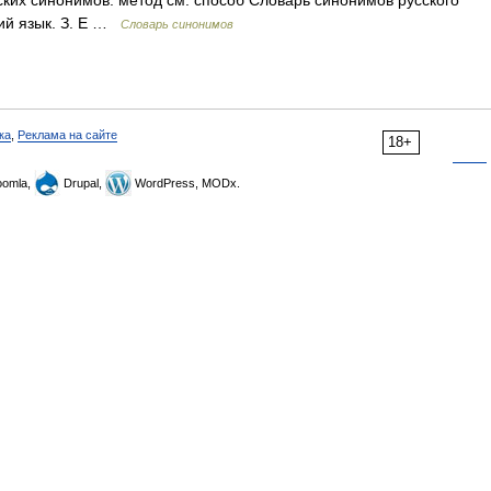
ских синонимов. метод см. способ Словарь синонимов русского
кий язык. З. Е …
Словарь синонимов
ка
,
Реклама на сайте
18+
omla,
Drupal,
WordPress, MODx.